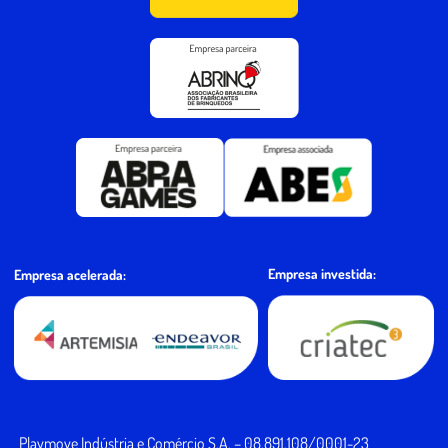
Empresa investida:
Empresa acelerada:
Playmove Indústria e Comércio S.A. – 08.891.108/0001-23