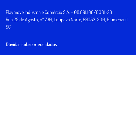
Playmove Indústria e Comércio S.A. – 08.891.108/0001-23
Rua 25 de Agosto, nº 730, Itoupava Norte, 89053-300, Blumenau |
SC
Dúvidas sobre meus dados