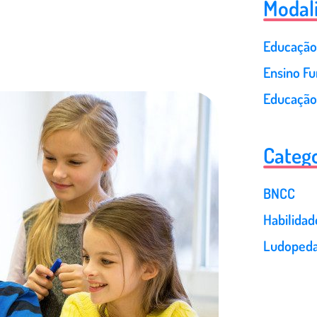
Modal
Educação 
Ensino F
Educação
Catego
BNCC
Habilida
Ludopeda