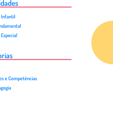
idades
Infantil
undamental
 Especial
rias
des e Competências
gogia