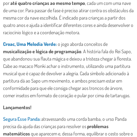
por
até quatro crianças ao mesmo tempo
, cada um com uma nave
de uma cor. Para passar de fase é preciso atirar contra os obstáculos da
mesma cor da nave escolhida. É indicado para crianças a partir dos
quatro anos e ajuda a identificar diferentes cores e ainda desenvolver o
raciocínio lógico e a coordenação motora.
Croac, Uma Melodia Verde:
o jogo aborda conceitos de
musicalização e lógica de programação
. A história fala do Rei Sapo,
que abandonou sua flauta mágica e deixou a tristeza chegar à floresta.
Cabe ao macaco Monki achar o instrumento, utilizando uma partitura
musical que é capaz de devolver a alegria. Cada símbolo adicionado à
partitura dá ao Sapo um movimento, e ambos precisam estar em
conformidade para que ele consiga chegar aos troncos de árvore,
comer insetos em formato de coração e pular por cima de tartarugas.
Lançamentos!
Segura Esse Panda
:
atravessando uma corda bamba, o urso Panda
precisa da ajuda das crianças para resolver os
problemas
matemáticos
que aparecem e, dessa forma, equilibrar o cesto sobre o