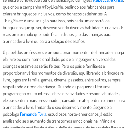
semestre. A novidade atende a solicitação da inglesa
Rebecca Atkinso
,
que criou a campanha #ToyLikeMe, pedindo aos fabricantes para
criarem brinquedos inclusivos, como bonecos cadeirantes. A
ThingMaker é uma solução para isso, pois cada um constrói os
brinquedos que quiser, desenvolvendo diversas habilidades criativas. É
mais um exemplo que pode ficar à disposição das crianças para
a brincadeira livre ou para a solução de desafios.
O papel dos professores é proporcionar momentos de brincadeira, seja
ela livre ou com intencionalidade, pois é a linguagem universal das
crianças e assim elas serão felizes. Para os pais e familiares é
proporcionar vários momentos de diversão, equilibrando a brincadeira
livre, jogos em família, games, cinema, passeios, entre outros, sempre
respeitando a ritmo da criança. Quando os pequenos têm uma
programação muito intensa, cheia de atividades e responsabilidades,
eles se sentem mais pressionados, cansados e até perdem o ânimo para
a brincadeira livre, limitando o seu desenvolvimento. Segundo a
psicóloga
Fernanda Fúria
, estudiosos norte-americanos já estão
analisando se o aumento de transtornos emocionais na infância e
adolescência está ligado à diminuição do tempo da brincadeira livre e o