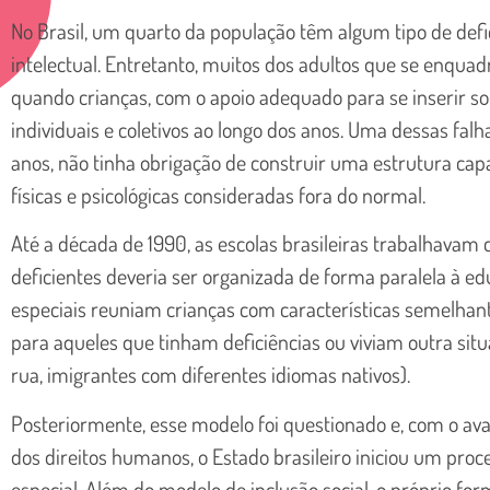
No Brasil, um quarto da população têm algum tipo de defici
intelectual. Entretanto, muitos dos adultos que se enqua
quando crianças, com o apoio adequado para se inserir s
individuais e coletivos ao longo dos anos. Uma dessas fal
anos, não tinha obrigação de construir uma estrutura ca
físicas e psicológicas consideradas fora do normal.
Até a década de 1990, as escolas brasileiras trabalhava
deficientes deveria ser organizada de forma paralela à
especiais reuniam crianças com características semelha
para aqueles que tinham deficiências ou viviam outra sit
rua, imigrantes com diferentes idiomas nativos).
Posteriormente, esse modelo foi questionado e, com o av
dos direitos humanos, o Estado brasileiro iniciou um proc
especial. Além do modelo de inclusão social, o próprio for