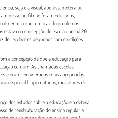
ência, seja ela visual, auditiva, motora ou
dram nesse perfil não foram educados,
ocialmente, o que tem trazido problemas
has estava na concepção de escola que, há 20
paz de receber os pequenos com condições
m com a concepção de que a educação para
 educação comum. As chamadas escolas
ntes e eram consideradas mais apropriadas
uação especial (superdotados, moradores de
anço dos estudos sobre a educação e a defesa
esso de reestruturação do ensino regular e
mato de aula expositiva, em que o aluno é