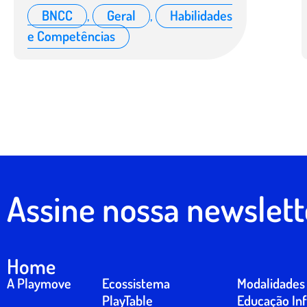
BNCC
,
Geral
,
Habilidades
e Competências
Assine nossa newslett
Home
A Playmove
Ecossistema
Modalidades
PlayTable
Educação Inf