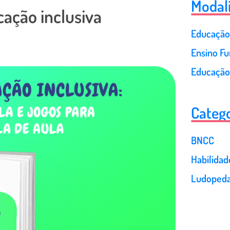
Modal
ação inclusiva
Educação 
Ensino F
Educação
Catego
BNCC
Habilida
Ludopeda