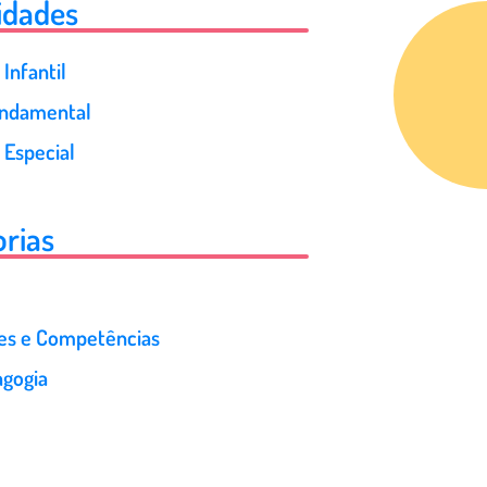
idades
Infantil
undamental
 Especial
rias
des e Competências
gogia