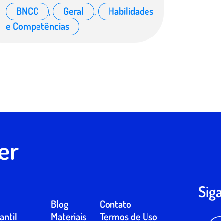
BNCC
,
Geral
,
Habilidades
e Competências
er
Sig
Blog
Contato
antil
Materiais
Termos de Uso