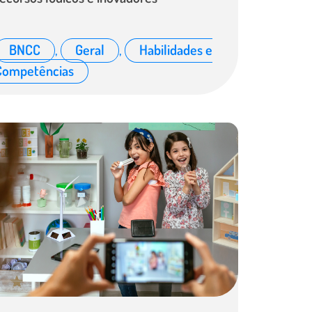
BNCC
,
Geral
,
Habilidades e
Competências