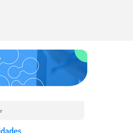
OK
idades