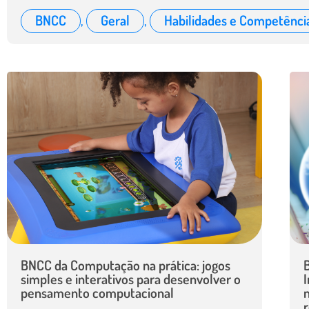
BNCC
,
Geral
,
Habilidades e Competênci
BNCC da Computação na prática: jogos
simples e interativos para desenvolver o
I
pensamento computacional