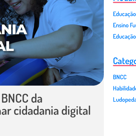
Educação 
Ensino F
Educação
Catego
BNCC
Habilida
a BNCC da
Ludopeda
r cidadania digital