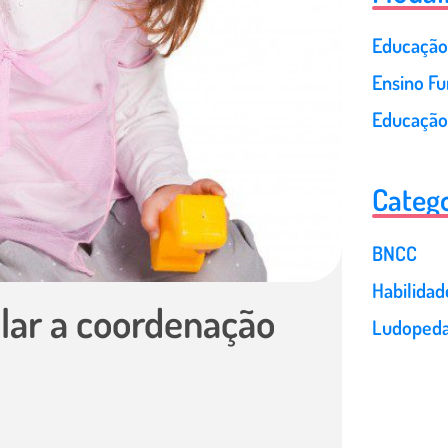
Educação 
Ensino F
Educação
Catego
BNCC
Habilida
lar a coordenação
Ludopeda