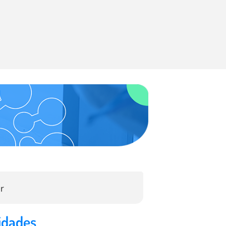
OK
idades