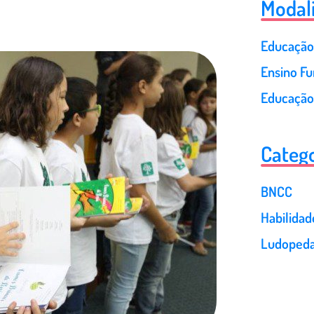
Modal
Educação 
Ensino F
Educação
Catego
BNCC
Habilida
Ludopeda