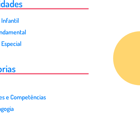
idades
Infantil
undamental
 Especial
rias
des e Competências
gogia