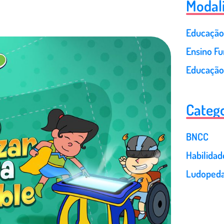
Modal
Educação 
Ensino F
Educação
Catego
BNCC
Habilida
Ludopeda