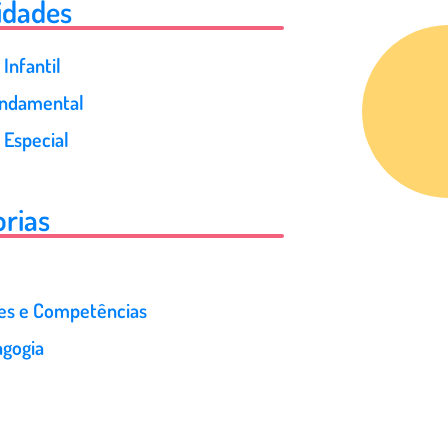
idades
Infantil
undamental
 Especial
rias
des e Competências
gogia